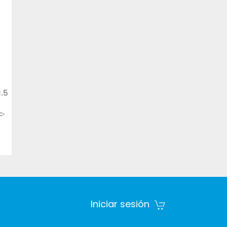
.5
cados con materiales de máxima resistencia para ser compatibles co
calidad.
.
 spas, vestidores.
Iniciar sesión