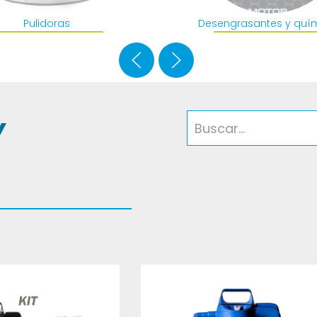
Pulidoras
Desengrasantes y quí
Y